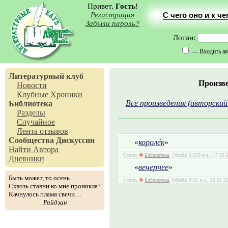
Привет,
Гость
!
Регистрация
С чего оно и к ч
Забыли пароль?
Логин:
— Входить ав
Литературный клуб
Произв
Новости
Клубные Хроники
Все произведения (авторский
Библиотека
Разделы
Случайное
Лента отзывов
Сообщества
Дискуссии
«
королёк
»
Найти Автора
Стихи,
Библиотека
, Объём: 0.033 а.л., 17 02
Дневники
«
вечернее
»
Быть может, то осень
Стихи,
Библиотека
, Объём: 0.05 а.л., 20 02 2
Сквозь ставни ко мне проникла?
Качнулось пламя свечи…
Райдзан