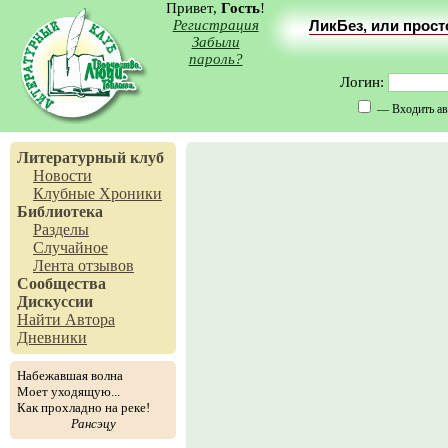
Привет,
Гость
!
Регистрация
ЛикБез, или прос
Забыли
пароль?
Логин:
— Входить ав
Литературный клуб
Новости
Клубные Хроники
Библиотека
Разделы
Случайное
Лента отзывов
Сообщества
Дискуссии
Найти Автора
Дневники
Набежавшая волна
Моет уходящую...
Как прохладно на реке!
Рансэцу