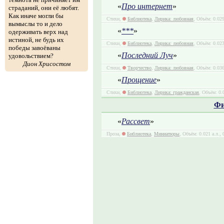
«
Про интернет
»
страданий, они её любят.
Как иначе могли бы
Стихи,
Библиотека
,
Лирика: любовная
, Объём: 0.029
вымыслы то и дело
«
***
»
одерживать верх над
истиной, не будь их
Стихи,
Библиотека
,
Лирика: любовная
, Объём: 0.023
победы завоёваны
«
Последний Луч
»
удовольствием?
Дион Хрисостом
Стихи,
Творчество
,
Лирика: любовная
, Объём: 0.036
«
Прощение
»
Стихи,
Библиотека
,
Лирика: гражданская
, Объём: 0.
Фи
«
Рассвет
»
Проза,
Библиотека
,
Миниатюры
, Объём: 0.021 а.л.,