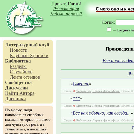
Привет,
Гость
!
Регистрация
С чего оно и к ч
Забыли пароль?
Логин:
— Входить ав
Литературный клуб
Произведени
Новости
Клубные Хроники
Все произведен
Библиотека
Разделы
Случайное
Вз
Лента отзывов
Сообщества
«
Смерть
»
Дискуссии
Стихи,
Творчество
,
Лирика: философская
, Объём: 0.
Найти Автора
«
***
»
Дневники
Стихи,
Библиотека
,
Лирика: гражданская
, Объём: 0.
По-моему, люди
«
Все как обычно, как всегда...
»
напоминают скорбных
глазами, которые при свете
Стихи,
Библиотека
,
Лирика: философская
, Объём: 0.
дня чувствуют резь, а в
темноте нет, и поскольку
темнота не причиняет им