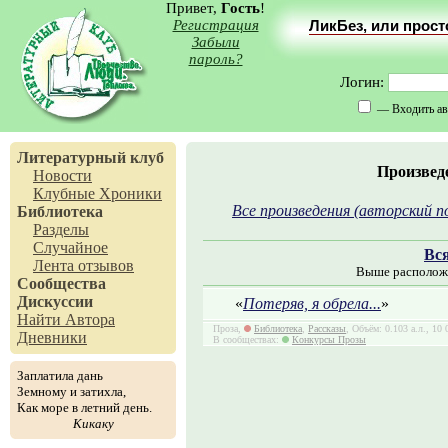
Привет,
Гость
!
Регистрация
ЛикБез, или прос
Забыли
пароль?
Логин:
— Входить ав
Литературный клуб
Произвед
Новости
Клубные Хроники
Все произведения (авторский п
Библиотека
Разделы
Случайное
Вс
Лента отзывов
Выше расположе
Сообщества
Дискуссии
«
Потеряв, я обрела...
»
Найти Автора
Проза,
Библиотека
,
Рассказы
, Объём: 0.103 а.л., 10
Дневники
В сообществах:
Конкурсы Прозы
Заплатила дань
Земному и затихла,
Как море в летний день.
Кикаку