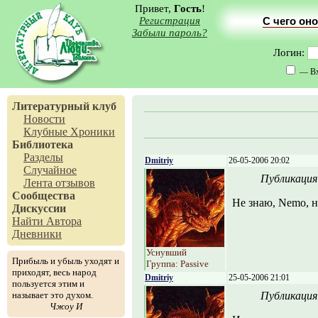
Привет,
Гость
!
Регистрация
С чего оно
Забыли пароль?
Логин:
— Вх
Литературный клуб
Новости
Клубные Хроники
Библиотека
Разделы
Dmitriy
26-05-2006 20:02
Случайное
Публикация
Лента отзывов
Сообщества
Не знаю, Nemo, н
Дискуссии
Найти Автора
Дневники
Уснувший
Прибыль и убыль уходят и
Группа: Passive
приходят, весь народ
Dmitriy
25-05-2006 21:01
пользуется этим и
называет это духом.
Публикация
Чжоу И