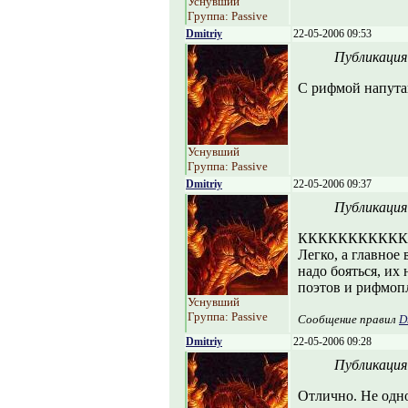
Уснувший
Группа: Passive
Dmitriy
22-05-2006 09:53
Публикация
С рифмой напутан
Уснувший
Группа: Passive
Dmitriy
22-05-2006 09:37
Публикация
ККККККККККК
Легко, а главное 
надо бояться, их
поэтов и рифмопл
Уснувший
Группа: Passive
Сообщение правил
D
Dmitriy
22-05-2006 09:28
Публикация
Отлично. Не одно