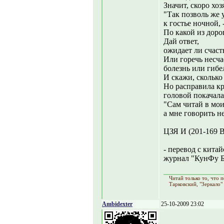
Значит, скоро хоз
"Так позволь же у
к гостье ночной, 
По какой из доро
Дай ответ,
ожидает ли счаст
Или горечь несча
болезнь или гибе
И скажи, сколько
Но расправила кр
головой покачала
"Сам читай в мои
а мне говорить не
ЦЗЯ И (201-169 
- перевод с кита
журнал "КунФу Ба
Читай только то, что
Тарковский, "Зеркало"
Ambidexter
25-10-2009 23:02