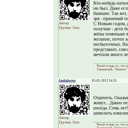
Кто-нибудь наткнё
ни был. Даже есл
бывшие. Так вот,
зря - принимай п
Автор
С Новым годом, д
Группа: User
получше - дети б
жёны поменьше во
желание, почти з
несбыточных. Нав
представьте, сов
мечтали много ле
Читай только то, что
Тарковский, "Зеркало"
Ambidexter
05-01-2013 14:53
Охренеть. Оказыв
живут... Давно п
иногда. Семь лет
шевелить извили
Автор
Группа: User
Читай только то, что
Тарковский, "Зеркало"