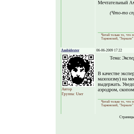
Мечтательный Ам
(Что-то сп
Читай только то, что
Тарковский, "Зеркало"
Ambidexter
06-06-2009 17:22
Тема:
Экспе
В качестве экспе
мазохизму) на ме
выдержать. Уведо
Автор
аэродром, скопом
Группа: User
Читай только то, что
Тарковский, "Зеркало"
Страниц