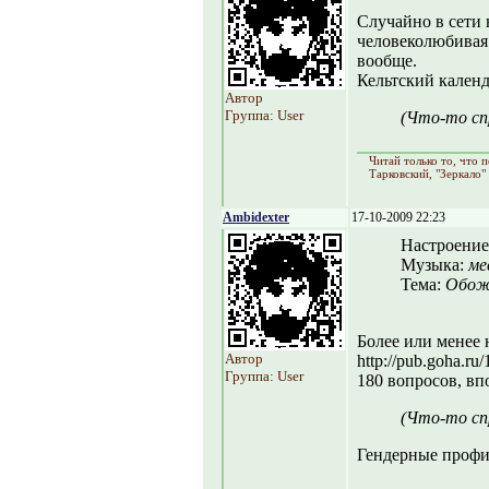
Случайно в сети 
человеколюбивая 
вообще.
Кельтский кален
Автор
Группа: User
(Что-то сп
Читай только то, что
Тарковский, "Зеркало"
Ambidexter
17-10-2009 22:23
Настроение
Музыка:
ме
Тема:
Обож
Более или менее 
Автор
http://pub.goha.ru/
Группа: User
180 вопросов, вп
(Что-то сп
Гендерные профи