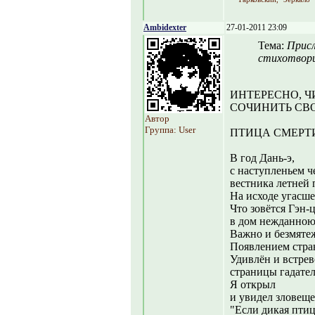
Ambidexter
27-01-2011 23:09
Тема:
Прис
стихотвор
ИНТЕРЕСНО, Ч
СОЧИНИТЬ СВ
Автор
Группа: User
ПТИЦА СМЕРТ
В год Дань-э,
с наступленьем ч
вестника летней 
На исходе угасше
Что зовётся Гэн-
в дом нежданною 
Важно и безмятеж
Появлением стра
Удивлён и встре
страницы гадате
Я открыл
и увидел зловеще
"Если дикая птиц