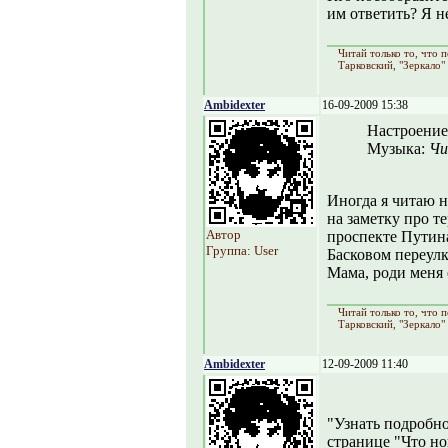
им ответить? Я н
Читай только то, что
Тарковский, "Зеркало"
Ambidexter
16-09-2009 15:38
Настроение
Музыка:
Ч
Иногда я читаю но
на заметку про те
Автор
проспекте Путина.
Группа: User
Басковом переулк
Мама, роди меня 
Читай только то, что
Тарковский, "Зеркало"
Ambidexter
12-09-2009 11:40
"Узнать подробн
странице "Что но