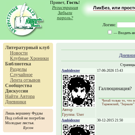
Привет,
Гость
!
Регистрация
ЛикБез, или прос
Забыли
пароль?
Логин:
— Входить ав
Литературный клуб
Новости
Дневни
Клубные Хроники
Библиотека
Страниц
Разделы
Ambidexter
17-06-2026 15:43
Случайное
Лента отзывов
Сообщества
Галлюцинация?
Дискуссии
Найти Автора
Читай только то, что
Дневники
Тарковский, "Зеркало"
Автор
Лишь вершину Фудзы
Группа: User
Под собой не погребли
Ambidexter
30-12-2015 21:50
Молодые листья.
Бусон