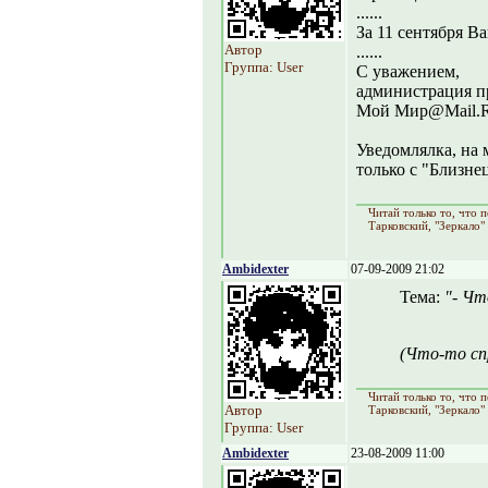
......
За 11 сентября В
Автор
......
Группа: User
С уважением,
администрация п
Мой Мир@Mail.
Уведомлялка, на 
только с "Близне
Читай только то, что
Тарковский, "Зеркало"
Ambidexter
07-09-2009 21:02
Тема:
"- Чт
(Что-то сп
Читай только то, что
Автор
Тарковский, "Зеркало"
Группа: User
Ambidexter
23-08-2009 11:00