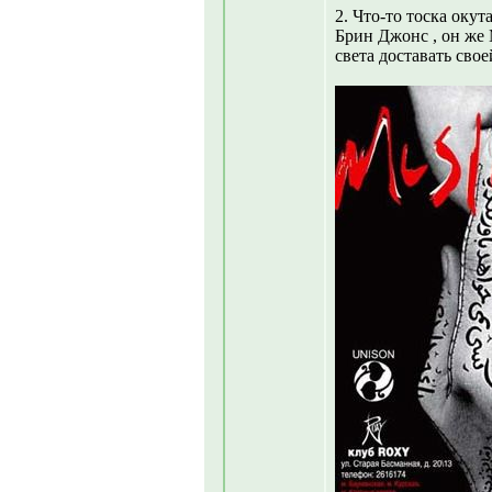
2. Что-то тоска окут
Брин Джонс , он же 
света доставать сво