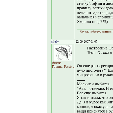
стенку", афиш и ано
правилу логики дол
деле, интересно, рад
банальная неприязн
Хм, или пиар? %)
Хочешь избежать критики -
shelly
22-09-2007 01:07
Настроение:
З
Тема:
О снах в
Автор
Он еще раз переспро
Группа: Passive
дуло пистолета?" Ех
микрофоном в руках
........
Молчит и лыбится.
"Ага, - отвечаю. И 
Все еще лыбится.
Я так и знала, что 
Да, я в курсе как З
концов, я окажусь та
вещи приснятся в б