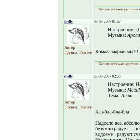
Хочешь избежать критики -
shelly
09-09-2007 01:57
Настроение:
:)
Музыка:
Apoca
Автор
Комаааааарыыыы!!!!
Группа: Passive
Хочешь избежать критики -
shelly
25-08-2007 02:33
Настроение:
П
Музыка:
Metall
Тема:
Таска
Автор
Группа: Passive
Бла-бла-бла-бла
Надоело всё, абсолю
безумно радует ... н
водоеме - радуют сч
Искренними. Может 