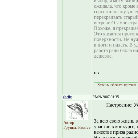
выбор, я могу выбира
ожидала, что кроме 
серъезно начну увле
перекраивать старый
встречи? Самое стра
Похоже, я превращаю
Это касается прогон
поверхности. Не нуж
в ноги и пахать. В у
работа ради бабла н
дешевле.
ов
Хочешь избежать критики -
shelly
25-09-2007 01:35
Настроение:
У
За всю свою жизнь в
Автор
участие в конкурсе,
Группа: Passive
качестве приза рад
Но, в сети, в первы