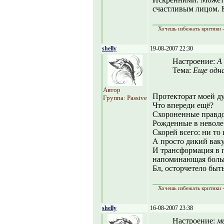
счастливым лицом. К
Хочешь избежать критики -
shelly
19-08-2007 22:30
Настроение:
А
Тема:
Еще одна
Автор
Протекторат моей ду
Группа: Passive
Что впереди ещё?
Схороненные правд
Рожденные в неволе
Скорей всего: ни то 
А просто дикий вак
И трансформация в 
напоминающая больш
Бл, осторчетело быт
Хочешь избежать критики -
shelly
16-08-2007 23:38
Настроение:
м