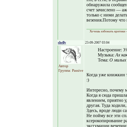
обнаружила сообщен
счет зачислено — а
только с ними делать
везения.Потому что 
Хочешь избежать критики -
shelly
23-09-2007 03:04
Настроение:
Ух
Музыка:
Ах как
Тема:
О милых 
Автор
Группа: Passive
Когда уже книжкин 
:)
Интересно, почему 
Когда я сюда пришла
явлением, приятно у
другая. Туда ходили,
Здесь, вроде люди с
Не пойму все эти сп
ксерокопирование р
эксгумации вечерних