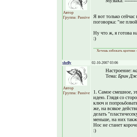
Музыка:
--------
Автор
Я вот только сейчас
Группа: Passive
поговорка: "не плюй
Ну что ж, я готова 
:)
Хочешь избежать критики -
shelly
02-10-2007 03:06
Настроение:
н
Тема:
Брин Дж
Автор
1. Самое смешное, э
Группа: Passive
идею. Глядя со стор
ключ и попроьбовать
же, на всякое дейст
делать "пластичесек
меньше, на них такж
Нос не станет короч
:)