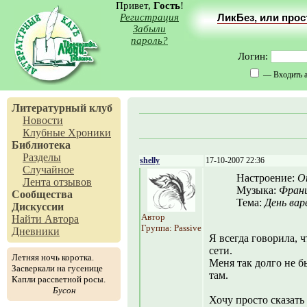
Привет,
Гость
!
Регистрация
ЛикБез, или про
Забыли
пароль?
Логин:
— Входить а
Литературный клуб
Новости
Клубные Хроники
Библиотека
Разделы
shelly
17-10-2007 22:36
Случайное
Настроение:
О
Лента отзывов
Музыка:
Франц
Сообщества
Тема:
День вар
Дискуссии
Автор
Найти Автора
Группа: Passive
Дневники
Я всегда говорила, 
сети.
Летняя ночь коротка.
Меня так долго не б
Засверкали на гусенице
там.
Капли рассветной росы.
Бусон
Хочу просто сказать