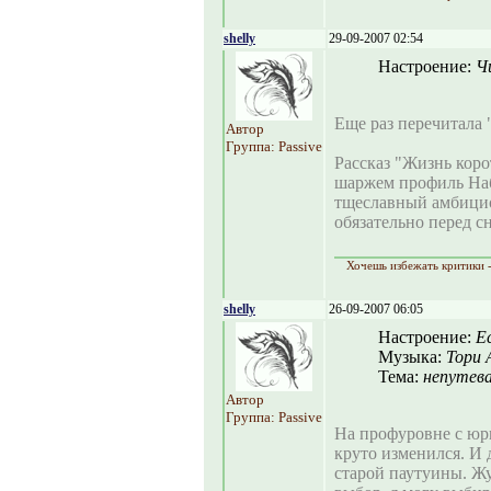
shelly
29-09-2007 02:54
Настроение:
Ч
Еще раз перечитала 
Автор
Группа: Passive
Рассказ "Жизнь коро
шаржем профиль Наб
тщеславный амбицио
обязательно перед с
Хочешь избежать критики -
shelly
26-09-2007 06:05
Настроение:
Е
Музыка:
Тори 
Тема:
непутев
Автор
Группа: Passive
На профуровне с юри
круто изменился. И 
старой паутуины. Ж