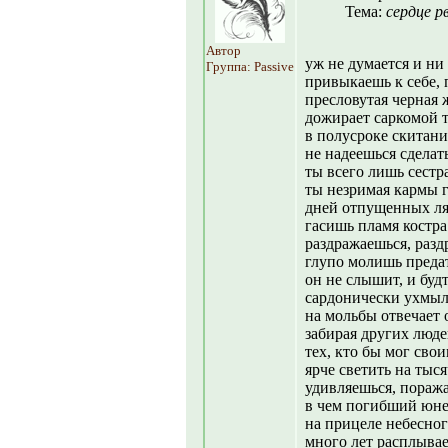
Тема:
сердце р
Автор
уж не думается и ни 
Группа: Passive
привыкаешь к себе,
пресловутая черная
дожирает саркомой 
в полусроке скитан
не надеешься сделат
ты всего лишь сест
ты незримая кармы 
дней отпущенных л
гасишь пламя костр
раздражаешься, разд
глупо молишь предат
он не слышит, и буд
сардонически ухмыл
на мольбы отвечает 
забирая других люде
тех, кто бы мог сво
ярче светить на тыся
удивляешься, пораж
в чем погибший юне
на прицеле небесног
много лет расплыва