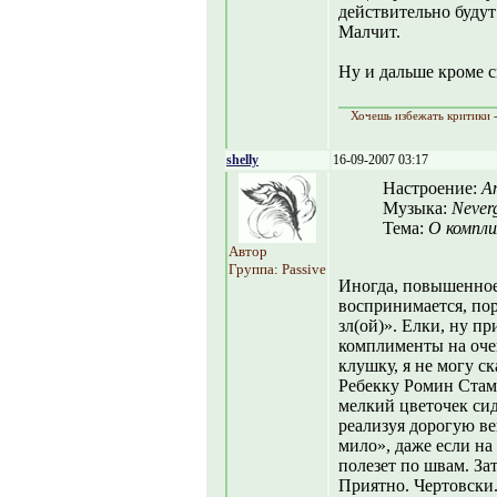
действительно буду
Малчит.
Ну и дальше кроме с
Хочешь избежать критики -
shelly
16-09-2007 03:17
Настроение:
А
Музыка:
Neverg
Тема:
О компл
Автор
Группа: Passive
Иногда, повышенное 
воспринимается, пор
зл(ой)». Елки, ну пр
комплименты на оче
клушку, я не могу ск
Ребекку Ромин Стамо
мелкий цветочек сиди
реализуя дорогую ве
мило», даже если на
полезет по швам. За
Приятно. Чертовски