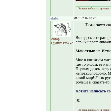
Хочешь избежать критики -
shelly
01-10-2007 07:22
Тема:
Автоген
Вот здесь генератор
Автор
http://kluf.com/auto/o
Группа: Passive
Мой отзыв на Истин
Мне в книжном мага
где-то рядом, ее нап
Первым делом хочу с
неправдоподобно. Ми
какой мир! Язык рус
Больше и сказать-то 
Хотите написать с
:)))
Хочешь избежать критики -