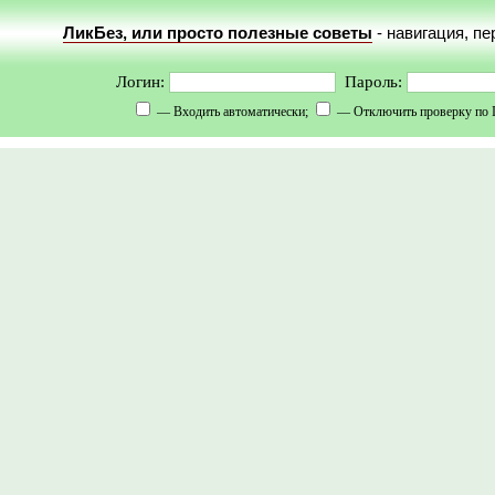
ЛикБез, или просто полезные советы
- навигация, п
Логин:
Пароль:
— Входить автоматически;
— Отключить проверку по 