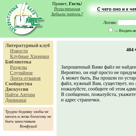
Привет,
Гость
!
Регистрация
С чего оно и к ч
Забыли пароль?
Логин:
— Входить ав
Литературный клуб
404
Новости
Клубные Хроники
Библиотека
Запрошенный Вами файл не найден
Разделы
Вероятно, он ещё просто не придума
Случайное
А может быть, Вы прошли по устар
Лента отзывов
файл, нужный Вам, существует, но л
Сообщества
пожалуйсте, сообщите об этом адм
Дискуссии
В сообщении, пожалуйста, укажите 
Найти Автора
и адрес странички.
Дневники
Трудно бедняку злобы не
питать и легко богатому не
быть заносчивым.
Конфуций