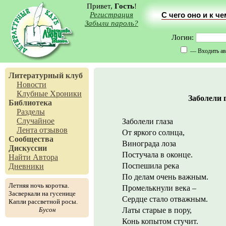
Привет,
Гость
!
Регистрация
С чего оно и к ч
Забыли пароль?
Логин:
— Входить ав
Литературный клуб
Новости
Клубные Хроники
Заболели 
Библиотека
Разделы
Случайное
Заболели глаза
Лента отзывов
От яркого солнца,
Сообщества
Винограда лоза
Дискуссии
Постучала в оконце.
Найти Автора
Поспешила река
Дневники
По делам очень важным.
Летняя ночь коротка.
Промелькнули века –
Засверкали на гусенице
Сердце стало отважным.
Капли рассветной росы.
Бусон
Латы старые в пору,
Конь копытом стучит.