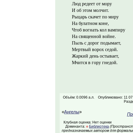
Люд редеет от мору
И об этом молчит.
Рыцарь скачет по миру
На булатном коне,
Чтоб вогнать кол вампиру
На священной войне.
Пыль с дорог подымает,
Мертвый ворох седой.
Жаркий день остывает,
Мчится в гору гнедой.
Объём: 0.0096 а.л.
Опубликовано: 11 07
Разд
«
Ангелы
»
Пр
Клубная оценка: Нет оценки
Доминанта:
Библиотека
(Пространств
предназначаемых автором для формальн