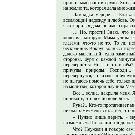
просто замёрзнет в груди. Хотя, н
на землю та, которая дала мне жиз
Лампадка мерцает… Божья 
вселяющий надежду и любовь. Она
я сотворил, я даже не имею права 
… Но, прости! Знаю, что не
молитва, которую Мама учила е
глазами, что-то не то. То ли не
бескрайное. Вокруг волны, шторм,
далеко маленький, едва заметны
стороны, буря с каждой минутой
перевернётся. Но, кто это в нём
причуды природы. Господи!.
перевернулся, я оказался в бушующе
не пытаюсь помочь себе, только ше
из молитвы, которой научила Мам
Всё... волна, накрыла меня.
понимать, что всё по воле Бога.
Рука?.. Кто-то протягивает 
не было. Неужели это… нет, это н
« Нужно лишь верить, - зву
возможным. По волнистой дорожке
Что? Неужели я говорю сам 
дороге легче идти? Идти к кому?