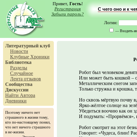
Привет,
Гость
!
Регистрация
С чего оно и к ч
Забыли пароль?
Логин:
— Входить ав
Литературный клуб
Новости
Клубные Хроники
Р
Библиотека
Разделы
Робот был человеком девят
Случайное
Или может быть кошкой – о
Лента отзывов
Металлическим снегом зап
Сообщества
Только стружка и крошка, 
Дискуссии
Найти Автора
Но сквозь мёртвую почву в
Дневники
Ярко-жёлтое солнце на зел
Убедиться воочию как он з
Поэтому ничего нет
И подумать: «Прорвёмся», 
страшного в жизни тому,
кто по-настоящему понял,
что нет ничего страшного
Робот смотрит на этот без
в не-жизни.
Говорит: «Чудеса, блин! Р
Эпикур