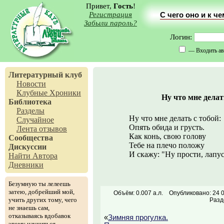
Привет,
Гость
!
Регистрация
С чего оно и к ч
Забыли пароль?
Логин:
— Входить ав
Литературный клуб
Новости
Клубные Хроники
Ну что мне делать
Библиотека
Разделы
Ну что мне делать с тобой:
Случайное
Опять обида и грусть.
Лента отзывов
Как конь, свою голову
Сообщества
Тебе на плечо положу
Дискуссии
И скажу: "Ну прости, лапусь
Найти Автора
Дневники
Безумную ты лелеешь
затею, добрейший мой,
Объём: 0.007 а.л.
Опубликовано: 24 
учить других тому, чего
Разд
не знаешь сам,
отказываясь вдобавок
«
Зимняя прогулка.
этому научиться.