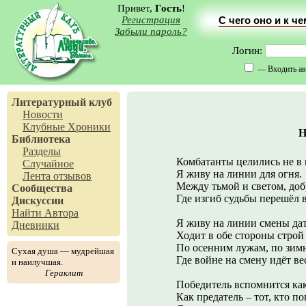
Привет,
Гость
!
Регистрация
С чего оно и к ч
Забыли пароль?
Логин:
— Входить ав
Литературный клуб
Новости
Клубные Хроники
Н
Библиотека
Разделы
Комбатанты целились не в 
Случайное
Я живу на линии для огня.
Лента отзывов
Между тьмой и светом, доб
Сообщества
Где изгиб судьбы перешёл в
Дискуссии
Найти Автора
Я живу на линии смены дат
Дневники
Ходит в обе стороны строй
По осенним лужам, по зим
Сухая душа — мудрейшая
Где войне на смену идёт ве
и наилучшая.
Гераклит
Победитель вспомнится как
Как предатель – тот, кто п