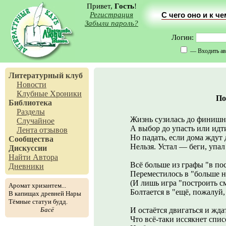
Привет,
Гость
!
Регистрация
С чего оно и к ч
Забыли пароль?
Логин:
— Входить ав
Литературный клуб
Новости
Клубные Хроники
По
Библиотека
Разделы
Жизнь сузилась до финишн
Случайное
А выбор до упасть или идт
Лента отзывов
Но падать, если дома ждут
Сообщества
Нельзя. Устал — беги, упал
Дискуссии
Найти Автора
Всё больше из графы "в по
Дневники
Переместилось в "больше н
(И лишь игра "построить с
Аромат хризантем...
Болтается в "ещё, пожалуй, 
В капищах древней Нары
Тёмные статуи будд.
Басё
И остаётся двигаться и жда
Что всё-таки иссякнет спис