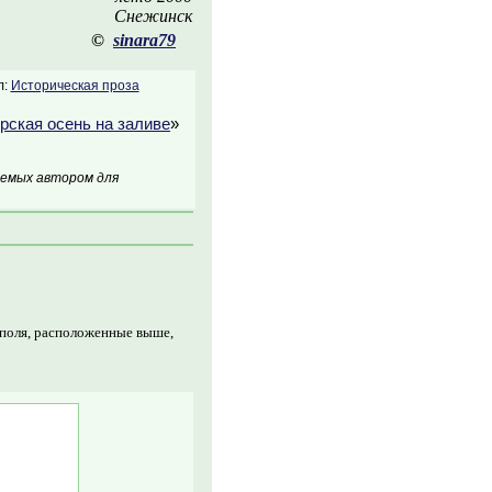
Снежинск
©
sinara79
л:
Историческая проза
рская осень на заливе
»
аемых автором для
 поля, расположенные выше,