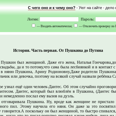
С чего оно и к чему оно?
- Уют на сайте - дело
Логин:
Пароль:
— Входить автоматически;
— Отключить проверку по 
История. Часть первая. От Пушкина до Путина
. Пушкин был женщиной. Даже его жена, Наталья Гончарова,дог
 свадьбы, да и то потому,что сама была лесбиянкой и в контакт
 в няню Пушкина, Арину Родионовну.Даже родители Пушкина 
льчик или девочка, поэтому на всякий случай назвали ребёнка С
ре узнал ещё один человек-Дантес. Об этом случайно проговори
Дантесом. Дантес, который был влюблён в Пушкина, (Дантес бы
 и немедленно послал ему вызов на дуэль.
отговаривала Пушкина. Ну, вроде как женщине не пристало 
ого пил. Этому научила его няня. Он даже за это посвятил 
 говорится.А поскольку он был женщиной, то быстро спивался, 
он, когда что-то писал,попутно рисовал какие-нибудь лица на