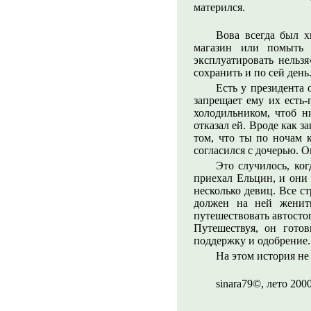
матерился.
Вова всегда был х
магазин или помыть п
эксплуатировать нельзя
сохранить и по сей день
Есть у президента
запрещает ему их есть-
холодильником, чтоб н
отказал ей. Вроде как за
том, что ты по ночам 
согласился с дочерью. 
Это случилось, ко
приехал Ельцин, и они 
несколько девиц. Все с
должен на ней женить
путешествовать автостоп
Путешествуя, он готов
поддержку и одобрение.
На этом история не
sinara79©, лето 200