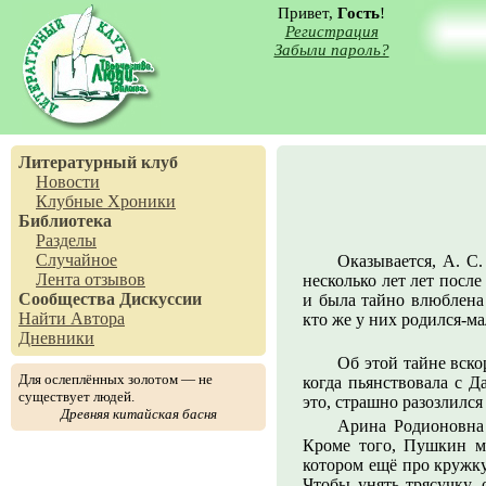
Привет,
Гость
!
Регистрация
Забыли пароль?
Литературный клуб
Новости
Клубные Хроники
Библиотека
Разделы
Случайное
Оказывается, А. С
Лента отзывов
несколько лет лет после
Сообщества
Дискуссии
и была тайно влюблена
Найти Автора
кто же у них родился-ма
Дневники
Об этой тайне вско
Для ослеплённых золотом — не
когда пьянствовала с 
существует людей.
это, страшно разозлился
Древняя китайская басня
Арина Родионовна 
Кроме того, Пушкин мн
котором ещё про кружку
Чтобы унять трясучку, 