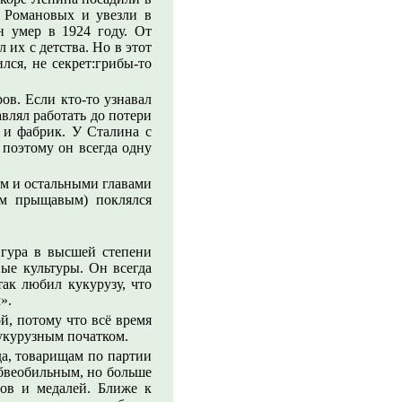
и Романовых и увезли в
 умер в 1924 году. От
 их с детства. Но в этот
лся, не секрет:грибы-то
ов. Если кто-то узнавал
авлял работать до потери
в и фабрик. У Сталина с
 поэтому он всегда одну
ым и остальными главами
ом прыщавым) поклялся
игура в высшей степени
ые культуры. Он всегда
ак любил кукурузу, что
».
й, потому что всё время
кукурузным початком.
а, товарищам по партии
юбвеобильным, но больше
нов и медалей. Ближе к