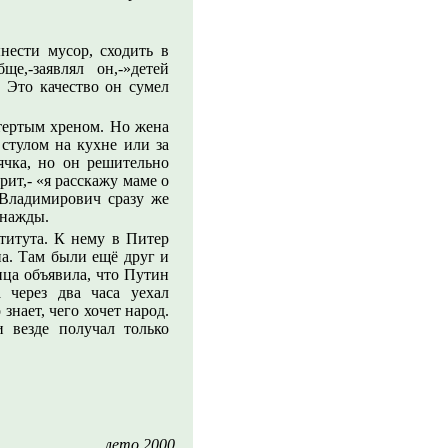
нести мусор, сходить в
е,-заявлял он,-»детей
. Это качество он сумел
 тертым хреном. Но жена
 стулом на кухне или за
ячка, но он решительно
орит,- «я расскажу маме о
 Владимирович сразу же
днажды.
титута. К нему в Питер
на. Там были ещё друг и
ица объявила, что Путин
 через два часа уехал
знает, чего хочет народ.
и везде получал только
лето 2000