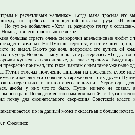
итрым и расчетливым мальчиком. Когда мама просила его вы
осуду, он требовал полноценной оплаты труда. «И вообщ
». Но тут же добавляет: «Хотя, за разумную плату я согласен»
. Никогда ничего просто так не делает.
 одна большая страсть-очень он корочки апельсиновые любит с
президент всё-таки. Но Пути не теряется, и ест их ночью, под
икто не видел. Как-то раз дочь попросила его купить ей хом
пах и мусор. Но дочь в папу пошла, не растерялась. «Тогда,- гов
корочки кушаешь апельсиновые, да еще с хреном». Владимир
Он прекрасно понимал, что такое шантаж-с ним такое уже было о
гда Путин отмечал получение диплома на последнем курсе инс
вместе отмечали это событие в гараже одного их друзей Пути
трашно перепились, и никто ничего не помнил. Утром одна дев
ся, якобы у них что-то было. Путин ничего не сказал, а
ом по стране.Последствия этого мы видим сейчас. Путин точно 
ил почву для окончательного свержения Советской власти 
 заканчивается, но на данный момент сказать мне больше нечего.
0, г. Снежинск.