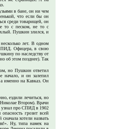
о.
узьями в бане, он ни чем
енькой, что если бы он
ься среди товарищей, он
е то с песком, не то с
дохлый. Пушкин злился, и
 несколько лет. В одном
 СПИД. Офицера, в свою
ушкину по наследству от
но об этом позднее). Так
том, но Пушкин ответил
е начало, и он залепил
 а именно на Кавказ. Он
но, ездили лечиться, но
 Николае Втором). Врачи
н узнал про СПИД в 1902
 опасность грозит всей
 сначала хотели назвать
я!». Ну, типа намек на
скоре Ленина посадили в