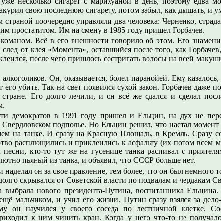
уже несколько сигарет с марихуаной в день, поэтому едва мо
закурил свою последнюю сигарету, потом забыл, как дышать, и у
м страной поочередно управляли два человека: Черненко, стра
им простатитом. Им на смену в 1985 году пришел Горбачев.
икоманом. Всё в его внешности говорило об этом. Его знамен
к след от клея «Момента», оставшийся после того, как Горбачев
еился, после чего пришлось состригать волосы на всей макушке
 алкоголиков. Он, оказывается, болел паранойей. Ему казалось,
т его убить. Так на свет появился сухой закон. Горбачев даже 
стране. Его долго лечили, и он всё же сдался и сделал посл
м.
ти демократов в 1991 году пришел и Ельцин, на дух не пер
 Свердловском подполье. Но Ельцин решил, что настал момент 
ем на танке. И сразу на Красную Площадь, в Кремль. Сразу со
ртво расплющились и приклеились к асфальту (их потом всем 
 песни, кто-то тут же на гусенице танка распивал с приятел
лютно пьяный из танка, и объявил, что СССР больше нет.
 наделал он за свое правление, тем более, что он был немного 
 долго скрывался от Советской власти по подвалам и чердакам С
а выбрала нового президента-Путина, воспитанника Ельцина.
ещё мальчиком, и учил его жизни. Путин сразу взялся за дело-
му он научился у своего соседа по лестничной клетке. С
приходил к ним чинить кран. Когда у него что-то не получало