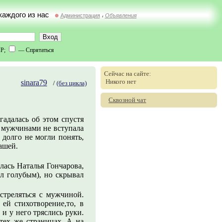
 каждого из нас
Администрация
Объявления
//
IP;
— Спрятаться
Сейчас на сайте:
Никого нет
sinara79
/
(без цикла)
Сквозной чат
адалась об этом спустя
 с мужчинами не вступала
долго не могли понять,
ашей.
лась Наталья Гончарова,
л голубым), но скрывал
стреляться с мужчиной.
ей стихотворение,то, в
и у него тряслись руки.
 тех же страницах. А на