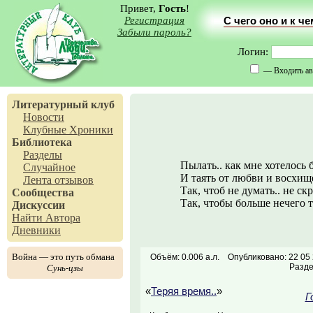
Привет,
Гость
!
Регистрация
С чего оно и к ч
Забыли пароль?
Логин:
— Входить ав
Литературный клуб
Новости
Клубные Хроники
Библиотека
Разделы
Пылать.. как мне хотелось
Случайное
И таять от любви и восхищ
Лента отзывов
Так, чтоб не думать.. не ск
Сообщества
Так, чтобы больше нечего т
Дискуссии
Найти Автора
Дневники
Война — это путь обмана
Объём: 0.006 а.л.
Опубликовано: 22 05
Разд
Сунь-цзы
«
Теряя время..
»
Г