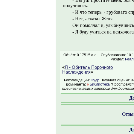
- Вы уж простите меня, Зоя 
получилось.
- И что теперь, - грубовато 
- Нет, - сказал Женя.
Он помолчал и, улыбнувшись,
- Я буду учиться на психоло
Объём: 0.17515 а.л.
Опубликовано: 10 1
Раздел:
Реал
«
Я - Обитель Порочного
Наслаждения
»
Рекомендации:
Фудр
Клубная оценка: 
Доминанта:
Библиотека
(Пространств
предназначаемых автором для формальн
Д
Отзыв
Д