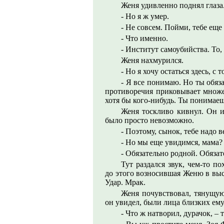
Женя удивленно поднял глаза
- Но я ж умер.
- Не совсем. Пойми, тебе еще 
- Что именно.
- Институт самоубийства. То
Женя нахмурился.
- Но я хочу остаться здесь, с 
- Я все понимаю. Но ты обяз
противоречия приковывает множес
хотя бы кого-нибудь. Ты понимае
Женя тоскливо кивнул. Он и
было просто невозможно.
- Поэтому, сынок, тебе надо в
- Но мы еще увидимся, мама?
- Обязательно родной. Обязат
Тут раздался звук, чем-то п
до этого возносившая Женю в выс
Удар. Мрак.
Женя почувствовал, тянущую
он увидел, были лица близких ем
- Что ж натворил, дурачок, –