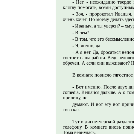
- Нет, - неожиданно твердо 
клятву помогать, всеми доступны
- Зоя, - пророкотал Иваныч
очень хочет. По-моему делать здес
- Иваныч, а ты уверен? – хму
- В чем?
- В том, что это бессмысленно
- Я, лично, да.
- А я нет. Да, бросаться непо
состоит наша работа. Ведь челов
обречен. А если они выживают? Ну
В комнате повисло тягостное
- Вот именно. После двух дн
comedia. Вешайся дальше. А о то
причину, не
думают. И вот эту вот прич
того как …
Тут в диспетчерской раздалс
телефону. В комнате вновь пови
Тома вернулась.