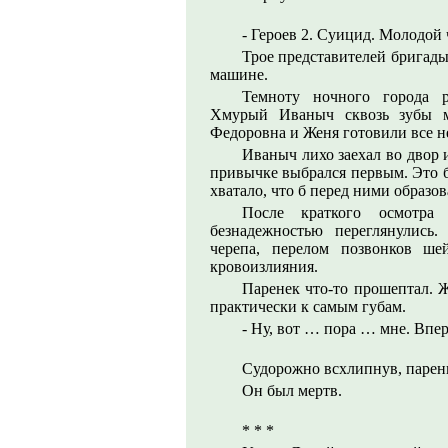
- Героев 2. Суицид. Молодой 
Трое представителей бригады
машине.
Темноту ночного города 
Хмурый Иваныч сквозь зубы ма
Федоровна и Женя готовили все н
Иваныч лихо заехал во двор 
привычке выбрался первым. Это б
хватало, что б перед ними образо
После краткого осмотр
безнадежностью переглянулись
черепа, перелом позвонков ше
кровоизлияния.
Паренек что-то прошептал. 
практически к самым губам.
- Ну, вот … пора … мне. Вп
Судорожно всхлипнув, парень
Он был мертв.
* * *