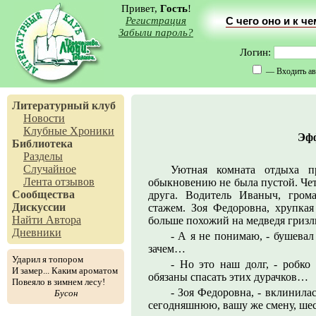
Привет,
Гость
!
Регистрация
С чего оно и к ч
Забыли пароль?
Логин:
— Входить ав
Литературный клуб
Новости
Клубные Хроники
Эфф
Библиотека
Разделы
Случайное
Уютная комната отдыха п
Лента отзывов
обыкновению не была пустой. Чет
Сообщества
друга. Водитель Иваныч, гром
Дискуссии
стажем. Зоя Федоровна, хрупкая
Найти Автора
больше похожий на медведя гризли
Дневники
- А я не понимаю, - бушева
зачем…
Ударил я топором
- Но это наш долг, - робко
И замер... Каким ароматом
обязаны спасать этих дурачков…
Повеяло в зимнем лесу!
- Зоя Федоровна, - вклинилас
Бусон
сегодняшнюю, вашу же смену, шес