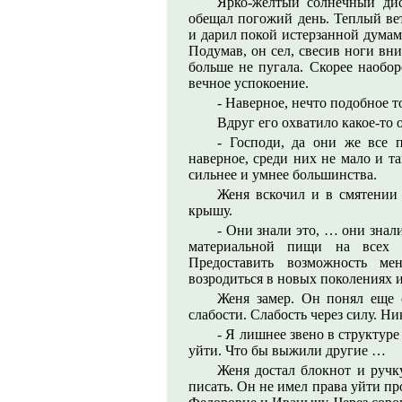
Ярко-желтый солнечный дис
обещал погожий день. Теплый ве
и дарил покой истерзанной дума
Подумав, он сел, свесив ноги вни
больше не пугала. Скорее наобор
вечное успокоение.
- Наверное, нечто подобное т
Вдруг его охватило какое-то 
- Господи, да они же все п
наверное, среди них не мало и т
сильнее и умнее большинства.
Женя вскочил и в смятении
крышу.
- Они знали это, … они знали
материальной пищи на всех п
Предоставить возможность ме
возродиться в новых поколениях
Женя замер. Он понял еще 
слабости. Слабость через силу. Ни
- Я лишнее звено в структуре 
уйти. Что бы выжили другие …
Женя достал блокнот и ручку
писать. Он не имел права уйти пр