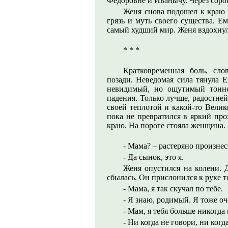
Федоровне и Иванычу. Через соро
Женя снова подошел к краю 
грязь и муть своего существа. Ем
самый худший мир. Женя вздохнул
* * *
Кратковременная боль, сло
позади. Неведомая сила тянула 
невидимый, но ощутимый тоннел
падения. Только лучше, радостней
своей теплотой и какой-то Велик
пока не превратился в яркий про
краю. На пороге стояла женщина.
- Мама? – растеряно произнес
- Да сынок, это я.
Женя опустился на колени. Д
сбылась. Он прислонился к руке т
- Мама, я так скучал по тебе.
- Я знаю, родимый. Я тоже оч
- Мам, я тебя больше никогда 
- Ни когда не говори, ни когда