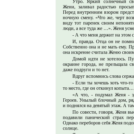
Утро. Яркий солнечный св
Жени, заливал радостью просы
Перед внутренним взором предста
ночную смену. «Что же, черт воз
виду тот паренек своим непоня
люди, а все туда же …». Женя усм
- А что меня держит на этом 
И, правда. Отца он не помн
Собственно она и не мать ему. П
она искренне считала Женю свои
Домой идти не хотелось. Пу
окраине города, не прельщала с
даже подруги и то нет.
Вдруг вспомнись слова сержа
- Если ты хочешь хоть что-то
то место, где он откинул копыта…
«А что, - подумал Женя - 
Героев. Унылый блочный дом, ряд
и поднялся на девятый этаж. А та
По совести, говоря, Женя в
подавили панический страх пе
Однако переборов себя Женя подо
солнце.