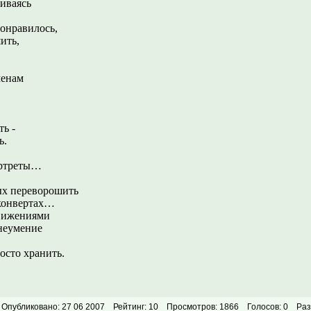
иваясь
понравилось,
ить,
менам
ть -
ь.
ортреты…
ых переворошить
 конвертах…
вижениями
неумение
осто хранить.
Опубликовано: 27 06 2007
Рейтинг: 10
Просмотров: 1866
Голосов: 0
Раз