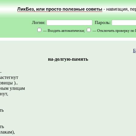
ЛикБез, или просто полезные советы
- навигация, п
Логин:
Пароль:
— Входить автоматически;
— Отключить проверку по 
Б
на-долгую-память
–
застегнут
вицы )..
нным улицам
нут,
ть
ть
лакам),