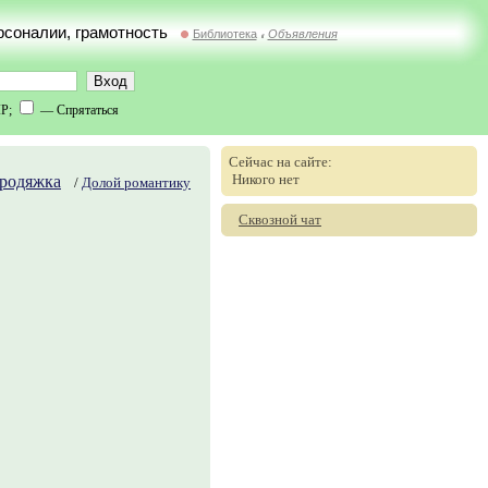
ерсоналии, грамотность
Библиотека
Объявления
//
IP;
— Спрятаться
Сейчас на сайте:
Никого нет
родяжка
/
Долой романтику
Сквозной чат