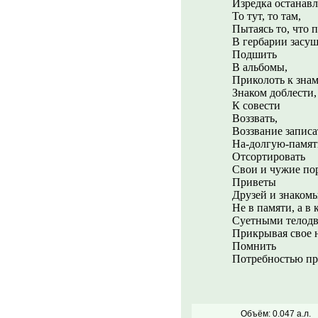
Изредка останавл
То тут, то там,
Пытаясь то, что 
В гербарии засуш
Подшить
В альбомы,
Приколоть к зна
Знаком доблести,
К совести
Воззвать,
Воззвание записа
На-долгую-памят
Отсортировать
Свои и чужие п
Приветы
Друзей и знаком
Не в памяти, а в
Суетными телод
Прикрывая свое 
Помнить
Потребностью пр
Объём: 0.047 а.л.