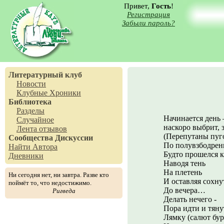
Привет,
Гость
!
Регистрация
Забыли пароль?
Литературный клуб
Новости
Клубные Хроники
Библиотека
Разделы
Начинается день 
Случайное
наскоро выбрит, 
Лента отзывов
(Перепутаны пуго
Сообщества
Дискуссии
По полувзбодре
Найти Автора
Будто прошелся к
Дневники
Наводя тень
На плетень
Ни сегодня нет, ни завтра. Разве кто
И оставляя сохну
поймёт то, что недостижимо.
До вечера…
Ригведа
Делать нечего -
Пора идти и тяну
Лямку (салют бур