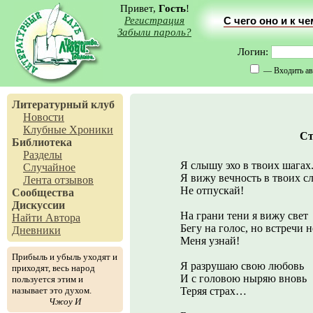
Привет,
Гость
!
Регистрация
С чего оно и к ч
Забыли пароль?
Логин:
— Входить ав
Литературный клуб
Новости
Клубные Хроники
Ст
Библиотека
Разделы
Я слышу эхо в твоих шагах.
Случайное
Я вижу вечность в твоих сл
Лента отзывов
Не отпускай!
Сообщества
Дискуссии
На грани тени я вижу свет
Найти Автора
Бегу на голос, но встречи 
Дневники
Меня узнай!
Прибыль и убыль уходят и
Я разрушаю свою любовь
приходят, весь народ
И с головою ныряю вновь
пользуется этим и
называет это духом.
Теряя страх…
Чжоу И