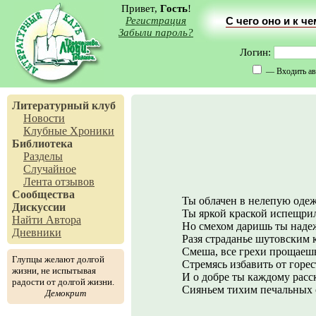
Привет,
Гость
!
Регистрация
С чего оно и к ч
Забыли пароль?
Логин:
— Входить ав
Литературный клуб
Новости
Клубные Хроники
Библиотека
Разделы
Случайное
Лента отзывов
Сообщества
Ты облачен в нелепую одеж
Дискуссии
Ты яркой краской испещри
Найти Автора
Но смехом даришь ты наде
Дневники
Разя страданье шутовским 
Смеша, все грехи прощаеш
Глупцы желают долгой
Стремясь избавить от горес
жизни, не испытывая
И о добре ты каждому расс
радости от долгой жизни.
Сияньем тихим печальных с
Демокрит