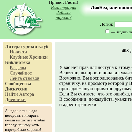
Привет,
Гость
!
Регистрация
ЛикБез, или прос
Забыли
пароль?
Логин:
— Входить ав
Литературный клуб
403 
Новости
Клубные Хроники
Библиотека
У вас нет прав для доступа к этому
Разделы
Вероятно, вы просто попали куда-то 
Случайное
Возможно, Вы воспользовались бит
Лента отзывов
страничку, на просмотр которой у В
Сообщества
принадлежащую приватно другому 
Дискуссии
Если Вы считаете, что это ошибка,
Найти Автора
В сообщении, пожалуйста, укажите 
Дневники
и адрес странички.
А надо не так: надо
негодовать и карать,
ежели вы хотите, чтобы
городу нашему хоть
впредь было хорошо!