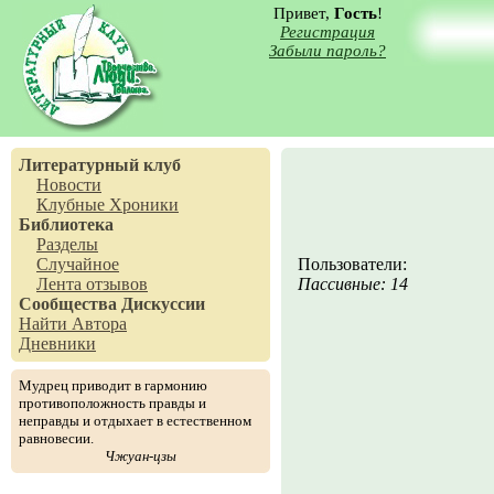
Привет,
Гость
!
Регистрация
Забыли пароль?
Литературный клуб
Новости
Клубные Хроники
Библиотека
Разделы
Случайное
Пользователи:
Лента отзывов
Пассивные: 14
Сообщества
Дискуссии
Найти Автора
Дневники
Мудрец приводит в гармонию
противоположность правды и
неправды и отдыхает в естественном
равновесии.
Чжуан-цзы