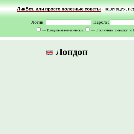
ЛикБез, или просто полезные советы
- навигация, п
Логин:
Пароль:
— Входить автоматически;
— Отключить проверку по 
Лондон