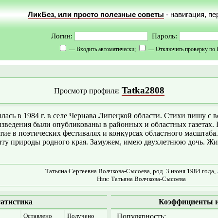
ЛикБез, или просто полезные советы
- навигация, п
Логин:
Пароль:
— Входить автоматически;
— Отключить проверку по 
Tatka2808
Просмотр профиля:
лась в 1984 г. в селе Чернава Липецкой области. Стихи пишу с 
зведения были опубликованы в районных и областных газетах.
тие в поэтических фестивалях и конкурсах областного масштаба
ту природы родного края. Замужем, имею двухлетнюю дочь. Жи
Татьяна Сергеевна Волчкова-Сысоева, род. 3 июня 1984 года,
Ник: Татьяна Волчкова-Сысоева
атистика
Коэффициенты и
Оставлено
Получено
Популярность: