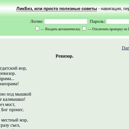
ЛикБез, или просто полезные советы
- навигация, п
Логин:
Пароль:
— Входить автоматически;
— Отключить проверку по 
Dam
Ревизор.
гдатский вор,
ревизор.
драма...
панорама!
кою под мышкой
се калмышки!
ез мост,
 Бог пронес.
 местный мэр,
разу съел,