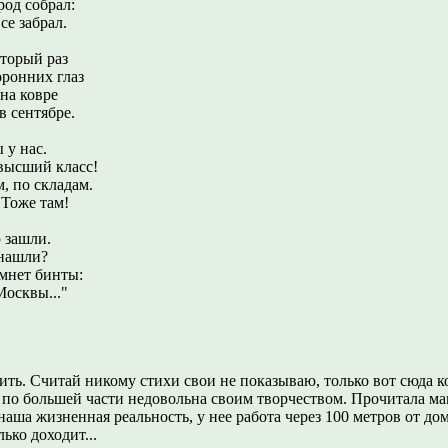
род собрал:
се забрал.
торый раз
оронних глаз
на ковре
 сентябре.
 у нас.
 высший класс!
, по складам.
Тоже там!
 зашли.
 нашли?
мнет бинты:
Москвы..."
ить. Считай никому стихи свои не показываю, только вот сюда к
по большей части недовольна своим творчеством. Прочитала мам
наша жизненная реальность, у нее работа через 100 метров от дома
ько доходит...