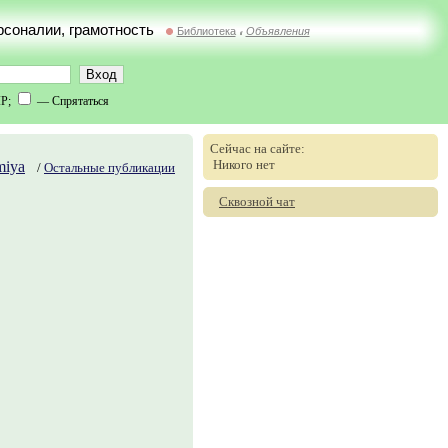
ерсоналии, грамотность
Библиотека
Объявления
//
IP;
— Спрятаться
Сейчас на сайте:
Никого нет
iya
/
Остальные публикации
Сквозной чат