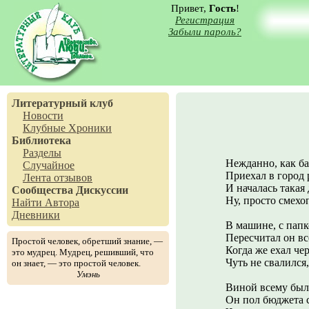
Привет,
Гость
!
Регистрация
Забыли пароль?
Литературный клуб
Новости
Клубные Хроники
Библиотека
Разделы
Нежданно, как ба
Случайное
Приехал в город 
Лента отзывов
И началась такая 
Сообщества
Дискуссии
Ну, просто смехо
Найти Автора
Дневники
В машине, с пап
Пересчитал он в
Простой человек, обретший знание, —
Когда же ехал чер
это мудрец. Мудрец, решивший, что
Чуть не свалился,
он знает, — это простой человек.
Умэнь
Виной всему был
Он пол бюджета с