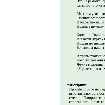
Что на ремонт на
Спасибо, что не в
Меж тем уже в ко
Спешит без пост
Начальство наше 
Поднять шумиху в
Конечно! Выборы
И власти дурят -
Пошли по школам
Больницы наши? 
В травмотологию
Кого же там они
Лежит мужчина, 
"Я ревизор, я из 
Postscriptum:
Просьба строго не суд
выкладываю, остаюсь 
смешно. Говорит, это 
сапогах резиновых тол