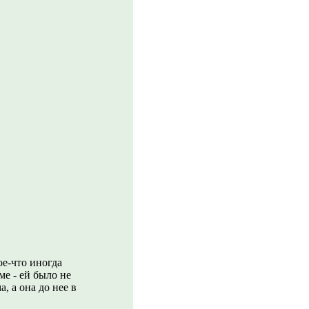
ое-что иногда
е - ей было не
, а она до нее в