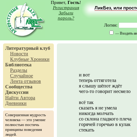
Привет,
Гость
!
Регистрация
ЛикБез, или прос
Забыли
пароль?
Логин:
— Входить ав
Литературный клуб
Новости
Клубные Хроники
Библиотека
Разделы
и вот
Случайное
теперь оттяготела
Лента отзывов
я слышу шёпот ждёт
Сообщества
чего-то говорит несмело
Дискуссии
Найти Автора
всё так
Дневники
сказать я не умела
никогда молчать
Совершенная мудрость
со склона гладкого плеча
человека — это умение
горячей горечью в кулак
полностью постичь
принципы поведения
стекать
людей.