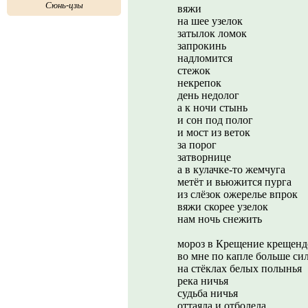
Сюнь-цзы
вяжи
на шее узелок
затылок ломок
запрокинь
надломится
стежок
некрепок
день недолог
а к ночи стынь
и сон под полог
и мост из веток
за порог
затворнице
а в кулачке-то жемчуга
метёт и вьюжится пурга
из слёзок ожерелье впрок
вяжи скорее узелок
нам ночь снежить
мороз в Крещение крещенд
во мне по капле больше си
на стёклах белых полынья
река ничья
судьба ничья
оттаяла и отболела