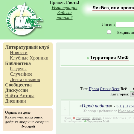
Привет,
Гость
!
Регистрация
ЛикБез, или прос
Забыли
пароль?
Логин:
— Входить ав
Литературный клуб
Новости
Территория МиФ
Клубные Хроники
Библиотека
Разделы
Случайное
Лента отзывов
Сообщества
Тип:
Проза
Стихи
Эссе
Всё
|
Дискуссии
Категория:
Найти Автора
Дневники
«
Город падших
» -
SID (El co
1
Хоррор / редактор:
Иноплан
Однако на деле
Как не учи, из дурных
Проза,
Творчество
,
Хоррор
, Объём: 0.3219 а.л., 01
добрых людей не создашь.
В сообществах:
Территория МиФ
Феогнид